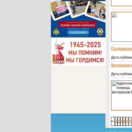
Поздравлен
Дата публика
Ветеранам 
Дата публика
1
2
3
4
5
6