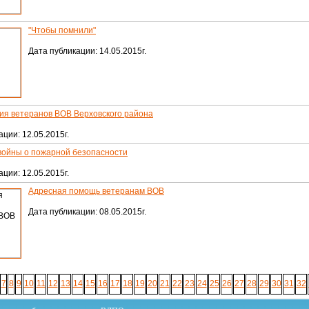
"Чтобы помнили"
Дата публикации: 14.05.2015г.
ия ветеранов ВОВ Верховского района
ции: 12.05.2015г.
войны о пожарной безопасности
ции: 12.05.2015г.
Адресная помощь ветеранам ВОВ
Дата публикации: 08.05.2015г.
7
8
9
10
11
12
13
14
15
16
17
18
19
20
21
22
23
24
25
26
27
28
29
30
31
32