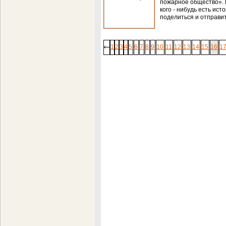
пожарное общество». В
кого - нибудь есть ис
поделиться и отправит
1
2
3
4
5
6
7
8
9
10
11
12
13
14
15
16
1