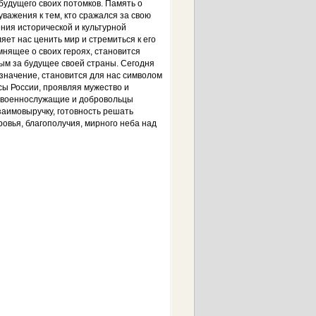
 будущего своих потомков. Память о
уважения к тем, кто сражался за свою
ения исторической и культурной
яет нас ценить мир и стремиться к его
нящее о своих героях, становится
ым за будущее своей страны. Сегодня
значение, становится для нас символом
ы России, проявляя мужество и
, военнослужащие и добровольцы
заимовыручку, готовность решать
овья, благополучия, мирного неба над