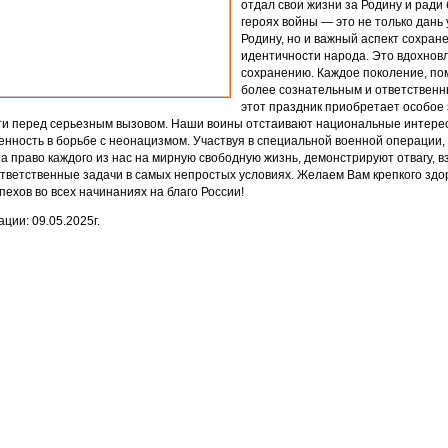
отдал свои жизни за Родину и ради
героях войны — это не только дань 
Родину, но и важный аспект сохран
идентичности народа. Это вдохновл
сохранению. Каждое поколение, пом
более сознательным и ответственн
этот праздник приобретает особое 
и перед серьезным вызовом. Наши воины отстаивают национальные интерес
нность в борьбе с неонацизмом. Участвуя в специальной военной операции
а право каждого из нас на мирную свободную жизнь, демонстрируют отвагу, в
тветственные задачи в самых непростых условиях. Желаем Вам крепкого здор
спехов во всех начинаниях на благо России!
ции: 09.05.2025г.