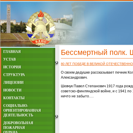
Бессмертный полк. 
ГЛАВНАЯ
УСТАВ
80 ЛЕТ ПОБЕДЕ В ВЕЛИКОЙ ОТЕЧЕСТВЕНН
ИСТОРИЯ
О своем дедушке рассказывает печник Ко
СТРУКТУРА
Александрович.
ЛИЦЕНЗИИ
Шевчук Павел Степанович 1917 года рожде
НОВОСТИ
советско-финляндской войне, и с 1941 по 
ничто не забыто….
КОНТАКТЫ
СОЦИАЛЬНО-
ОРИЕНТИРОВАННАЯ
ДЕЯТЕЛЬНОСТЬ
ДОБРОВОЛЬНАЯ
ПОЖАРНАЯ
ОХРАНА